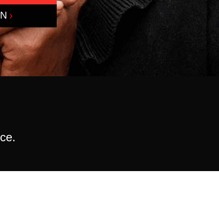
ON
nce.