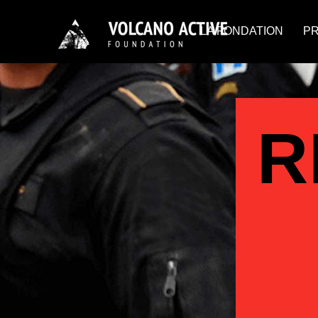
LA FONDATION
P
R