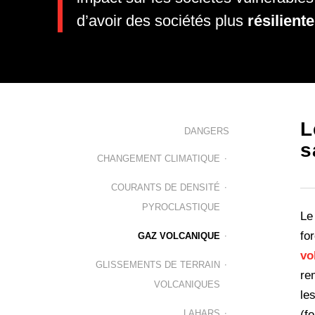
d’avoir des sociétés plus
résilient
L
DANGERS
s
CHANGEMENT CLIMATIQUE
COURANTS DE DENSITÉ
PYROCLASTIQUE
L
fo
GAZ VOLCANIQUE
vo
GLISSEMENTS DE TERRAIN
re
VOLCANIQUES
le
LAHARS
(f