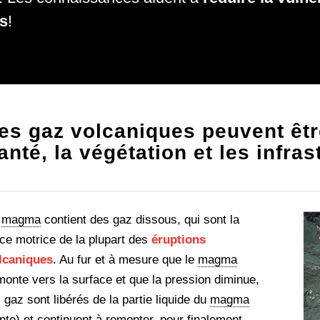
es
!
es gaz volcaniques peuvent êtr
anté, la végétation et les infras
e
magma
contient des gaz dissous, qui sont la
rce motrice de la plupart des
éruptions
lcaniques
. Au fur et à mesure que le
magma
monte vers la surface et que la pression diminue,
s gaz sont libérés de la partie liquide du
magma
onte) et continuent à remonter, pour finalement