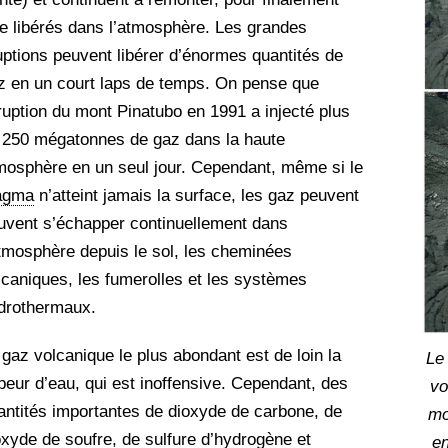
re libérés dans l’atmosphère. Les grandes
uptions peuvent libérer d’énormes quantités de
z en un court laps de temps. On pense que
éruption du mont Pinatubo en 1991 a injecté plus
 250 mégatonnes de gaz dans la haute
mosphère en un seul jour. Cependant, même si le
agma
n’atteint jamais la surface, les gaz peuvent
uvent s’échapper continuellement dans
atmosphère depuis le sol, les cheminées
lcaniques, les fumerolles et les systèmes
drothermaux.
 gaz volcanique le plus abondant est de loin la
Le
peur d’eau, qui est inoffensive. Cependant, des
vo
antités importantes de dioxyde de carbone, de
mo
oxyde de soufre, de sulfure d’hydrogène et
e