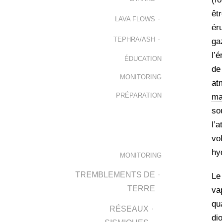
êt
LAVA FLOWS
ér
TEPHRA/ASH
ga
l’
ÉDUCATION
de
MONITORING
at
PRÉPARATION
m
so
l’
vo
hy
MONITORING
TREMBLEMENTS DE
Le
TERRE
va
qu
RÉSEAUX
di