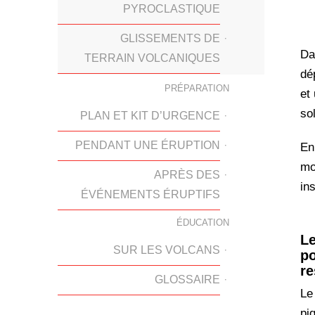
PYROCLASTIQUE
GLISSEMENTS DE
Da
TERRAIN VOLCANIQUES
dé
PRÉPARATION
et
so
PLAN ET KIT D’URGENCE
PENDANT UNE ÉRUPTION
En
mo
APRÈS DES
in
ÉVÉNEMENTS ÉRUPTIFS
ÉDUCATION
Le
SUR LES VOLCANS
po
re
GLOSSAIRE
Le
piq