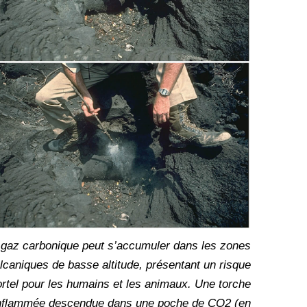
 gaz carbonique peut s’accumuler dans les zones
lcaniques de basse altitude, présentant un risque
rtel pour les humains et les animaux. Une torche
nflammée descendue dans une poche de CO2 (en