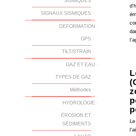
SISMIQUES
d’
SIGNAUX SISMIQUES
ém
co
DEFORMATION
da
GPS
l’a
TILT/STRAIN
GAZ ET EAU
L
TYPES DE GAZ
(
z
Méthodes
p
HYDROLOGIE
p
ÉROSION ET
Le
SÉDIMENTS
l’