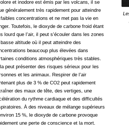
colore et inodore est émis par les volcans, il se
lue généralement très rapidement pour atteindre
Le
 faibles concentrations et ne met pas la vie en
nger. Toutefois, le dioxyde de carbone froid étant
us lourd que l’air, il peut s’écouler dans les zones
 basse altitude où il peut atteindre des
ncentrations beaucoup plus élevées dans
rtaines conditions atmosphériques très stables.
la peut présenter des risques sérieux pour les
rsonnes et les animaux. Respirer de l’air
ntenant plus de 3 % de CO2 peut rapidement
traîner des maux de tête, des vertiges, une
célération du rythme cardiaque et des difficultés
spiratoires. À des niveaux de mélange supérieurs
environ 15 %, le dioxyde de carbone provoque
pidement une perte de conscience et la mort.