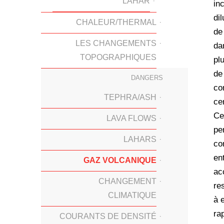
LAHAR
in
di
CHALEUR/THERMAL
de
LES CHANGEMENTS
da
TOPOGRAPHIQUES
pl
de
DANGERS
co
TEPHRA/ASH
ce
Ce
LAVA FLOWS
pe
LAHARS
co
en
GAZ VOLCANIQUE
ac
CHANGEMENT
re
CLIMATIQUE
à 
ra
COURANTS DE DENSITÉ