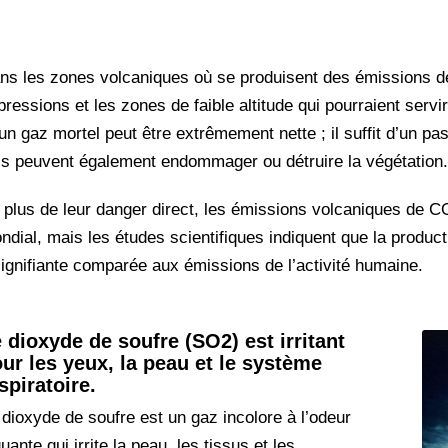
ns les zones volcaniques où se produisent des émissions de C
pressions et les zones de faible altitude qui pourraient servi
 un gaz mortel peut être extrêmement nette ; il suffit d’un p
ls peuvent également endommager ou détruire la végétation.
 plus de leur danger direct, les émissions volcaniques de CO
ndial, mais les études scientifiques indiquent que la produ
signifiante comparée aux émissions de l’activité humaine.
 dioxyde de soufre (SO2) est irritant
ur les yeux, la peau et le système
spiratoire.
 dioxyde de soufre est un gaz incolore à l’odeur
uante qui irrite la peau, les tissus et les