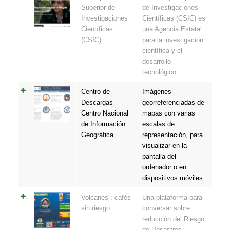
Superior de
de Investigaciones
Investigaciones
Científicas (CSIC) es
Científicas
una Agencia Estatal
(CSIC)
para la investigación
científica y el
desarrollo
tecnológico.
Centro de
Imágenes
Descargas-
georreferenciadas de
Centro Nacional
mapas con varias
de Información
escalas de
Geográfica
representación, para
visualizar en la
pantalla del
ordenador o en
dispositivos móviles.
Volcanes : cafés
Una plataforma para
sin riesgo
conversar sobre
reducción del Riesgo
de Desastres