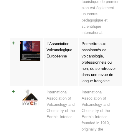
touristique de premier
plan est également
un centre
pédagogique et
scientifique
international.
L’Association
Permettre aux
Volcanologique
passionnés de
Européenne
volcanologie,
professionnels ou
non, de se retrouver
dans une revue de
langue française.
International
International
Association of
Association of
Volcanology and
Volcanology and
Chemistry of the
Chemistry of the
Earth’s Interior
Earth’s Interior
founded in 1919,
originally the