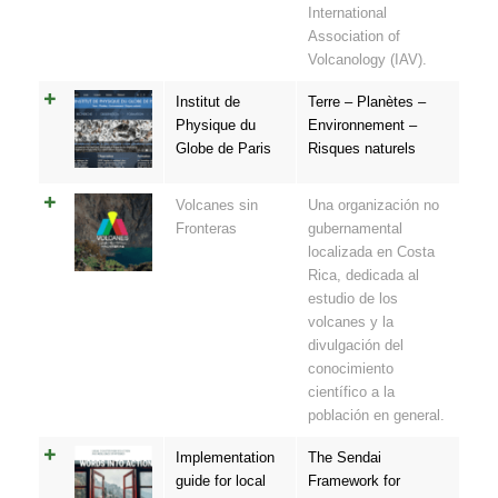
International
Association of
Volcanology (IAV).
Institut de
Terre – Planètes –
Physique du
Environnement –
Globe de Paris
Risques naturels
Volcanes sin
Una organización no
Fronteras
gubernamental
localizada en Costa
Rica, dedicada al
estudio de los
volcanes y la
divulgación del
conocimiento
científico a la
población en general.
Implementation
The Sendai
guide for local
Framework for