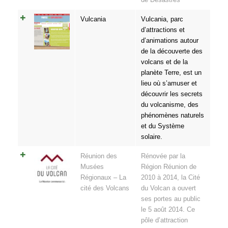
Vulcania
Vulcania, parc
d’attractions et
d’animations autour
de la découverte des
volcans et de la
planète Terre, est un
lieu où s’amuser et
découvrir les secrets
du volcanisme, des
phénomènes naturels
et du Système
solaire.
Réunion des
Rénovée par la
Musées
Région Réunion de
Régionaux – La
2010 à 2014, la Cité
cité des Volcans
du Volcan a ouvert
ses portes au public
le 5 août 2014. Ce
pôle d’attraction