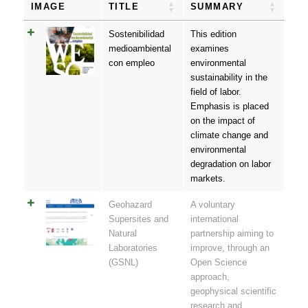
IMAGE
TITLE
SUMMARY
Sostenibilidad
This edition
medioambiental
examines
con empleo
environmental
sustainability in the
field of labor.
Emphasis is placed
on the impact of
climate change and
environmental
degradation on labor
markets.
Geohazard
A voluntary
Supersites and
international
Natural
partnership aiming to
Laboratories
improve, through an
(GSNL)
Open Science
approach,
geophysical scientific
research and