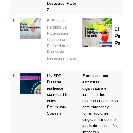
Desastres, Parte
2
El Eslabón
Perdido: La
Participación
Ciudadana en
Reducción del
Riesgo de
Desastres, Parte
1
UNISDR
Establecer una
Disaster
estructura
resilience
organizativa e
scorecard for
identificar los
cities
procesos necesarios
Preliminary
para entender y
Spanish
tomar acciones
dirigidas a reducir el
grado de exposición,
impacto y